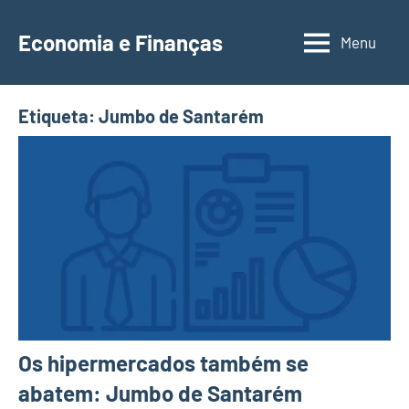
Saltar
para
Economia e Finanças
Menu
Depósitos
o
a
conteúdo
Prazo,
Etiqueta:
Jumbo de Santarém
IRS,
Finanças
Pessoais,
Calendários
Os hipermercados também se
abatem: Jumbo de Santarém