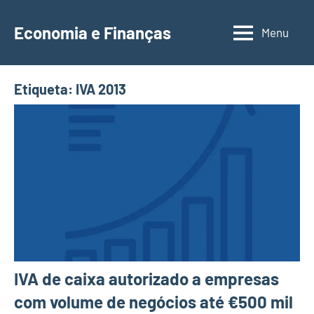
Saltar
para
Economia e Finanças
Menu
Depósitos
o
a
conteúdo
Prazo,
Etiqueta:
IVA 2013
IRS,
Finanças
Pessoais,
Calendários
IVA de caixa autorizado a empresas
com volume de negócios até €500 mil