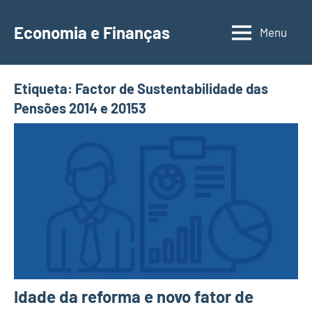
Saltar
para
Economia e Finanças
Menu
Depósitos
o
a
conteúdo
Prazo,
Etiqueta:
Factor de Sustentabilidade das
IRS,
Pensões 2014 e 20153
Finanças
Pessoais,
Calendários
Idade da reforma e novo fator de