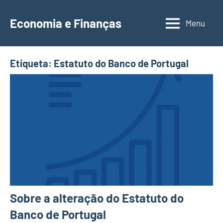
Saltar
para
Economia e Finanças
Menu
Depósitos
o
a
conteúdo
Prazo,
Etiqueta:
Estatuto do Banco de Portugal
IRS,
Finanças
Pessoais,
Calendários
Sobre a alteração do Estatuto do
Banco de Portugal