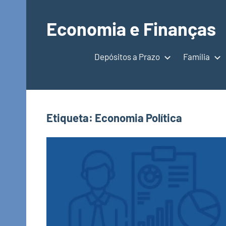
Saltar
para
Economia e Finanças
o
Depósitos
conteúdo
a
Depósitos a Prazo
Família
Prazo,
IRS,
Finanças
Pessoais,
Etiqueta:
Economia Política
Calendários