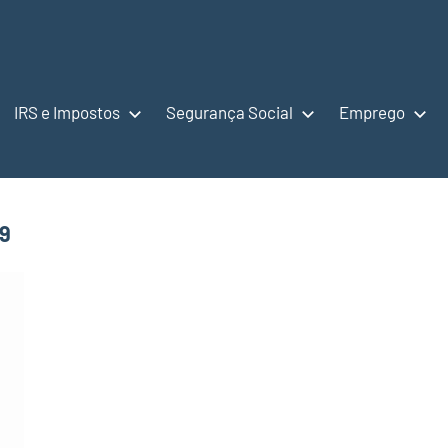
IRS e Impostos
Segurança Social
Emprego
19