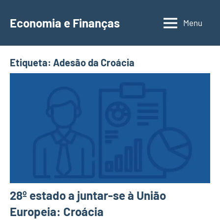
Saltar
para
Economia e Finanças
Menu
Depósitos
o
a
conteúdo
Prazo,
Etiqueta:
Adesão da Croácia
IRS,
Finanças
Pessoais,
Calendários
28º estado a juntar-se à União
Europeia: Croácia