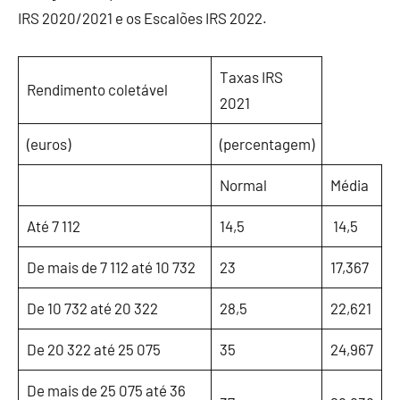
IRS 2020/2021 e os Escalões IRS 2022.
Taxas IRS
Rendimento coletável
2021
(euros)
(percentagem)
Normal
Média
Até 7 112
14,5
14,5
De mais de 7 112 até 10 732
23
17,367
De 10 732 até 20 322
28,5
22,621
De 20 322 até 25 075
35
24,967
De mais de 25 075 até 36