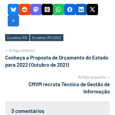
Escalões IRS
Escalões IRS 2022
Etiquetas
Navegação
Artigo anterior
Conheça a Proposta de Orçamento do Estado
de
para 2022 (Outubro de 2021)
artigos
Artigo seguinte
CMVM recruta Técnico de Gestão de
Informação
3 comentários