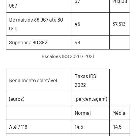
37
28,838
967
De mais de 36 967 até 80
45
37,613
640
Superior a 80 882
48
Escalões IRS 2020 / 2021
Taxas IRS
Rendimento coletável
2022
(euros)
(percentagem)
Normal
Média
Até 7 116
14,5
14,5