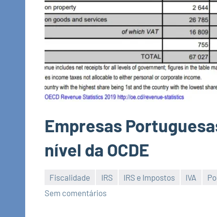
Empresas Portuguesa
nível da OCDE
Fiscalidade
IRS
IRS e Impostos
IVA
Po
Economia
Sem comentários
e