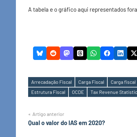
A tabela e o gráfico aqui representados fo
Arrecadação Fiscal
Carga Fiscal
Carga fiscal
Etiquetas
Estrutura Fiscal
OCDE
Tax Revenue Statisti
Navegação
Artigo anterior
Qual o valor do IAS em 2020?
de