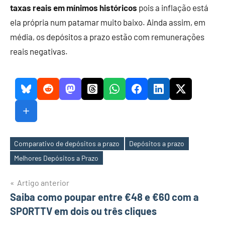
taxas reais em mínimos históricos
pois a inflação está
ela própria num patamar muito baixo. Ainda assim, em
média, os depósitos a prazo estão com remunerações
reais negativas.
Comparativo de depósitos a prazo
Depósitos a prazo
Etiquetas
Melhores Depósitos a Prazo
Navegação
Artigo anterior
Saiba como poupar entre €48 e €60 com a
de
SPORTTV em dois ou três cliques
artigos