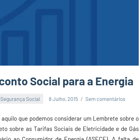
onto Social para a Energia
Segurança Social
8 Julho, 2015
Sem comentários
tio aquilo que podemos considerar um Lembrete sobre o
to sobre as Tarifas Sociais de Eletricidade e de Gás
nário ao Consumidor de Energia (ASECE). A falta de