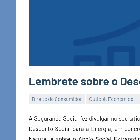
Lembrete sobre o Desc
Direito do Consumidor
Outlook Económico
Economia
e
A Segurança Social fez divulgar no seu sí
Finanças
Desconto Social para a Energia, em concre
Natural e sobre o Apoio Social Extraordi