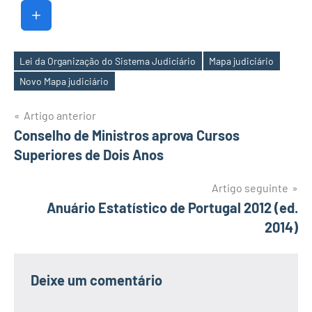
Lei da Organização do Sistema Judiciário
Mapa judiciário
Etiquetas
Novo Mapa judiciário
Navegação
Artigo anterior
Conselho de Ministros aprova Cursos
de
Superiores de Dois Anos
artigos
Artigo seguinte
Anuário Estatístico de Portugal 2012 (ed.
2014)
Deixe um comentário