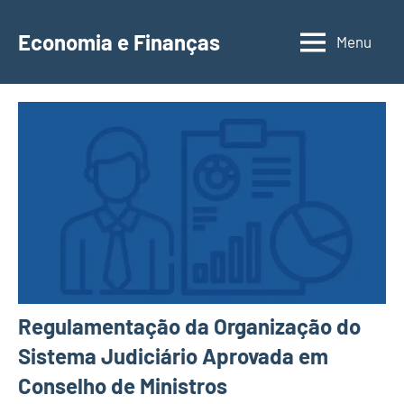
Saltar
para
Economia e Finanças
Menu
Depósitos
o
a
conteúdo
Prazo,
IRS,
Finanças
Pessoais,
Calendários
Regulamentação da Organização do
Sistema Judiciário Aprovada em
Conselho de Ministros