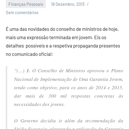
Finanças Pessoais
19 Dezembro, 2013
Economia
Sem comentários
e
Finanças
É uma das novidades do conselho de ministros de hoje,
mais uma expressão terminada em jovem. Eis os
detalhes possíveis e a respetiva propaganda presentes
no comunicado oficial:
“(…)
1.
O Conselho de Ministros aprovou o Plano
Nacional de Implementação de Uma Garantia Jovem,
tendo como objetivo, para os anos de 2014 e 2015,
dar mais de 300 mil respostas concretas às
necessidades dos jovens.
O Governo decidiu ir além da recomendação da
União Europeia, alargando a aplicação da Garantia