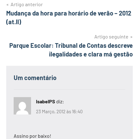
Navegação
Artigo anterior
Mudança da hora para horário de verão – 2012
de
(at.II)
artigos
Artigo seguinte
Parque Escolar: Tribunal de Contas descreve
ilegalidades e clara má gestão
Um comentário
IsabelPS
diz:
23 Março, 2012 às 16:40
Assino por baixo!