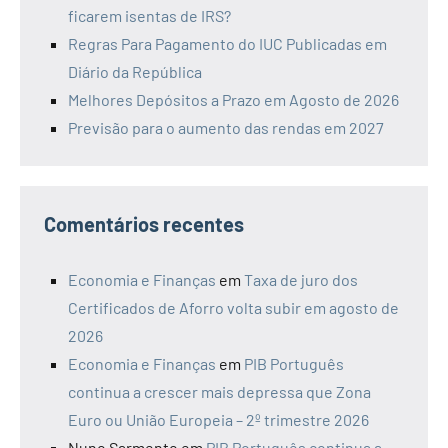
precisa e fazê-lo sem correr riscos fiscais e
outros)
Desempregado: “espécie” em vias de extinção.
Mais 150 mil empregos num ano – 2º Trimestre
de 2026
Prazos para o segundo e terceiro pagamento de
IMI de 2026
MEGA: Vouchers para Manuais Escolares já
estão disponíveis (2026/2027)
Cauções no arrendamento mais próximas de
ficarem isentas de IRS?
Regras Para Pagamento do IUC Publicadas em
Diário da República
Melhores Depósitos a Prazo em Agosto de 2026
Previsão para o aumento das rendas em 2027