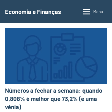
Saltar
para
Economia e Finanças
Menu
Depósitos
o
a
conteúdo
Prazo,
IRS,
Finanças
Pessoais,
Calendários
Números a fechar a semana: quando
0,808% é melhor que 73,2% (e uma
vénia)