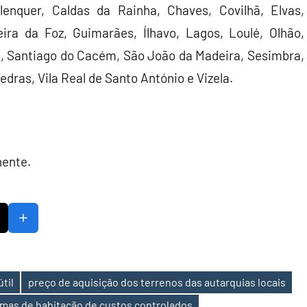
 Alenquer, Caldas da Rainha, Chaves, Covilhã, Elvas,
ra da Foz, Guimarães, Ílhavo, Lagos, Loulé, Olhão,
o, Santiago do Cacém, São João da Madeira, Sesimbra,
edras, Vila Real de Santo António e Vizela.
nente.
til
preço de aquisição dos terrenos das autarquias locais
amas de habitação de custos controlados