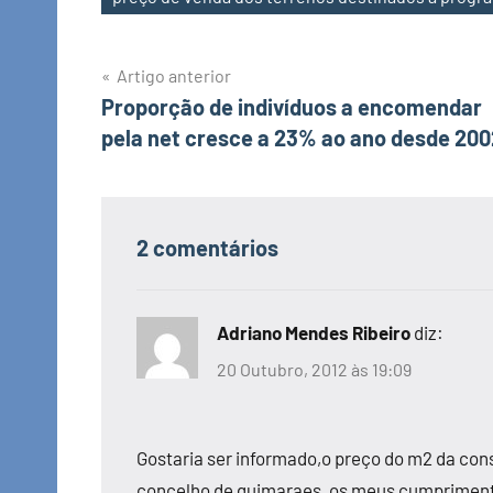
Navegação
Artigo anterior
Proporção de indivíduos a encomendar
de
pela net cresce a 23% ao ano desde 200
artigos
2 comentários
Adriano Mendes Ribeiro
diz:
20 Outubro, 2012 às 19:09
Gostaria ser informado,o preço do m2 da con
concelho de guimaraes, os meus cumpriment