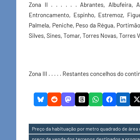
Zona II . . . . . . Abrantes, Albufeira,
Entroncamento, Espinho, Estremoz, Figuei
Palmela, Peniche, Peso da Régua, Portimã
Silves, Sines, Tomar, Torres Novas, Torres V
Zona III . . . . . Restantes concelhos do conti
Preço da habituação por metro quadrado de área ú
Etiquetas
preço de venda dos terrenos destinados a progr