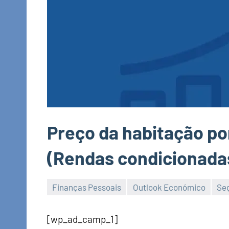
Preço da habitação po
(Rendas condicionada
Finanças Pessoais
Outlook Económico
Seg
Economia
e
[wp_ad_camp_1]
Finanças