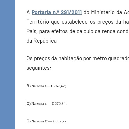
A
Portaria n.º 291/2011
do Ministério da A
Território que estabelece os preços da h
País, para efeitos de cálculo da renda cond
da República.
Os preços da habitação por metro quadrado 
seguintes:
a
) Na zona
— € 767,42;
I
b
) Na zona
— € 670,84;
II
c
) Na zona
— € 607,77.
III