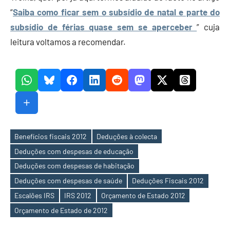
“
Saiba como ficar sem o subsídio de natal e parte do
subsídio de férias quase sem se aperceber
” cuja
leitura voltamos a recomendar.
Benefícios fiscais 2012
Deduções à colecta
Deduções com despesas de educação
Deduções com despesas de habitação
Etiquetas
Deduções com despesas de saúde
Deduções Fiscais 2012
Escalões IRS
IRS 2012
Orçamento de Estado 2012
Orçamento de Estado de 2012