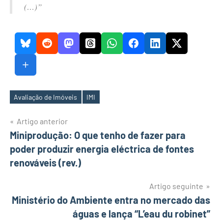
(…)”
Avaliação de Imóveis
IMI
Etiquetas
Navegação
Artigo anterior
Miniprodução: O que tenho de fazer para
de
poder produzir energia eléctrica de fontes
artigos
renováveis (rev.)
Artigo seguinte
Ministério do Ambiente entra no mercado das
águas e lança “L’eau du robinet”