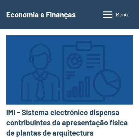
Saltar
para
Economia e Finanças
Menu
Depósitos
o
a
conteúdo
Prazo,
IRS,
Finanças
Pessoais,
Calendários
IMI – Sistema electrónico dispensa
contribuintes da apresentação física
de plantas de arquitectura