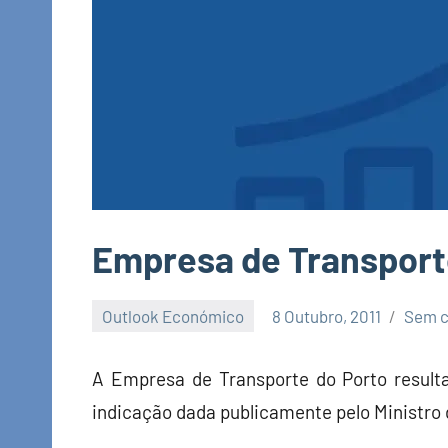
Empresa de Transport
Outlook Económico
8 Outubro, 2011
Sem c
Economia
e
A Empresa de Transporte do Porto result
Finanças
indicação dada publicamente pelo Ministro 