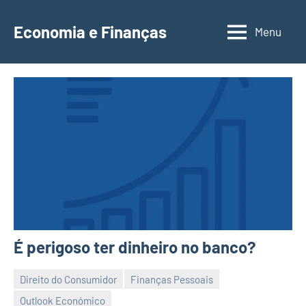
Saltar
para
Economia e Finanças
Menu
Depósitos
o
a
conteúdo
Prazo,
IRS,
Finanças
Pessoais,
Calendários
É perigoso ter dinheiro no banco?
Direito do Consumidor
Finanças Pessoais
Outlook Económico