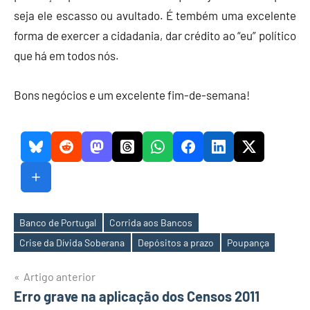
seja ele escasso ou avultado. É tembém uma excelente
forma de exercer a cidadania, dar crédito ao “eu” político
que há em todos nós.
Bons negócios e um excelente fim-de-semana!
Banco de Portugal
Corrida aos Bancos
Etiquetas
Crise da Dívida Soberana
Depósitos a prazo
Poupança
Navegação
Artigo anterior
Erro grave na aplicação dos Censos 2011
de