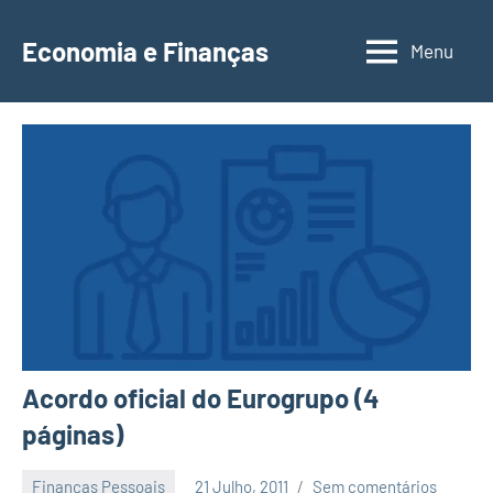
Saltar
para
Economia e Finanças
Menu
Depósitos
o
a
conteúdo
Prazo,
IRS,
Finanças
Pessoais,
Calendários
Acordo oficial do Eurogrupo (4
páginas)
Finanças Pessoais
21 Julho, 2011
Sem comentários