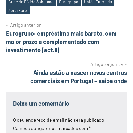
Crise da Dívida Soberana
Eurogrupo
União Europeia
Etiquetas
Zona Euro
Navegação
Artigo anterior
Eurogrupo: empréstimo mais barato, com
de
maior prazo e complementado com
artigos
investimento (act.II)
Artigo seguinte
Ainda estão a nascer novos centros
comerciais em Portugal – saiba onde
Deixe um comentário
O seu endereço de email não será publicado.
Campos obrigatórios marcados com
*