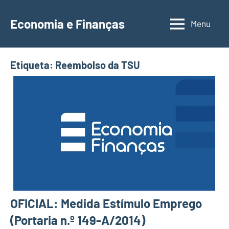
Saltar
para
Economia e Finanças
Menu
Depósitos
o
a
conteúdo
Prazo,
Etiqueta:
Reembolso da TSU
IRS,
Finanças
Pessoais,
Calendários
OFICIAL: Medida Estímulo Emprego
(Portaria n.º 149-A/2014)