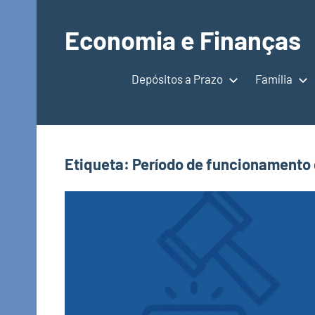
Saltar
para
Economia e Finanças
o
Depósitos
conteúdo
a
Depósitos a Prazo
Família
Prazo,
IRS,
Finanças
Pessoais,
Etiqueta:
Período de funcionamento 
Calendários