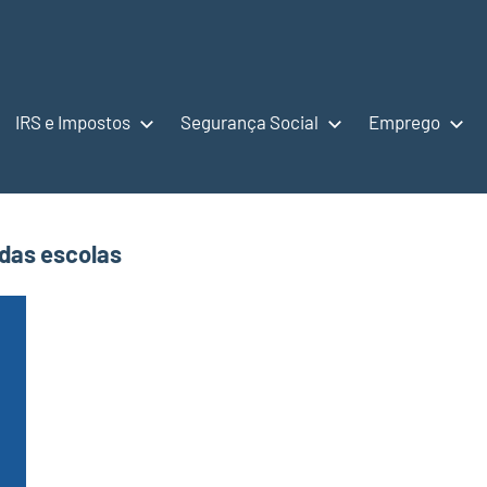
IRS e Impostos
Segurança Social
Emprego
das escolas