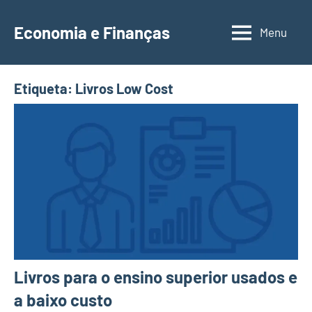
Saltar
para
Economia e Finanças
Menu
Depósitos
o
a
conteúdo
Prazo,
Etiqueta:
Livros Low Cost
IRS,
Finanças
Pessoais,
Calendários
Livros para o ensino superior usados e
a baixo custo