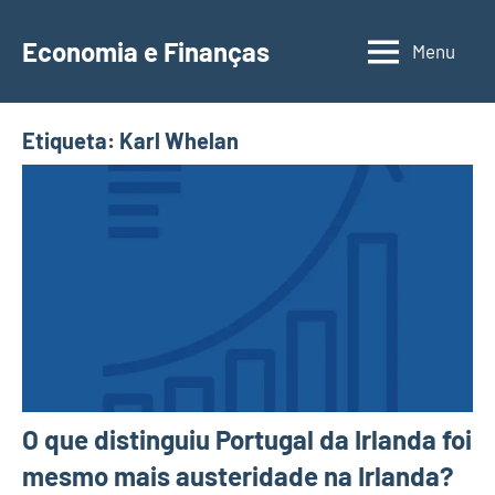
Saltar
para
Economia e Finanças
Menu
Depósitos
o
a
conteúdo
Prazo,
Etiqueta:
Karl Whelan
IRS,
Finanças
Pessoais,
Calendários
O que distinguiu Portugal da Irlanda foi
mesmo mais austeridade na Irlanda?