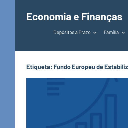
Saltar
para
Economia e Finanças
o
Depósitos
conteúdo
a
Depósitos a Prazo
Família
Prazo,
IRS,
Finanças
Pessoais,
Etiqueta:
Fundo Europeu de Estabili
Calendários