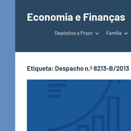
Saltar
para
Economia e Finanças
o
Depósitos
conteúdo
a
Depósitos a Prazo
Família
Prazo,
IRS,
Finanças
Pessoais,
Etiqueta:
Despacho n.º 8213-B/2013
Calendários