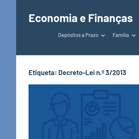
Saltar
para
Economia e Finanças
o
Depósitos
conteúdo
a
Depósitos a Prazo
Família
Prazo,
IRS,
Finanças
Pessoais,
Etiqueta:
Decreto-Lei n.º 3/2013
Calendários