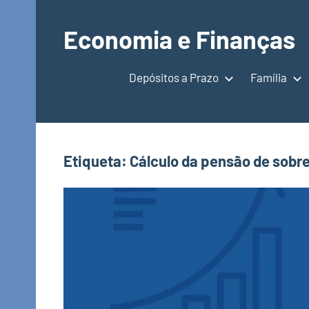
Saltar
para
Economia e Finanças
o
Depósitos
conteúdo
a
Depósitos a Prazo
Família
Prazo,
IRS,
Finanças
Pessoais,
Etiqueta:
Cálculo da pensão de sobr
Calendários