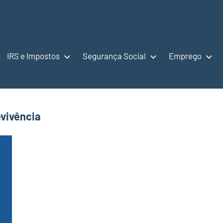
IRS e Impostos
Segurança Social
Emprego
evivência