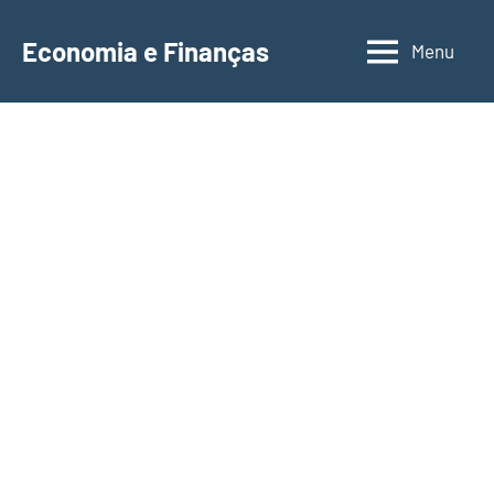
Saltar
para
Economia e Finanças
Menu
Depósitos
o
a
conteúdo
Prazo,
IRS,
Finanças
Pessoais,
Calendários