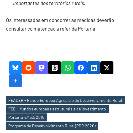
importantes dos territórios rurais.
Os interessados em concorrer as medidas deverão
consultar co matenção a referida Portaria.
FEADER - Fundo Europeu Agrícola e de Desenvolvimento Rural
FEEI - fundos europeus estruturais e de investimento
Etiquetas
Portaria n.º 50/2015
Programa de Desenvolvimento Rural (PDR 2020)