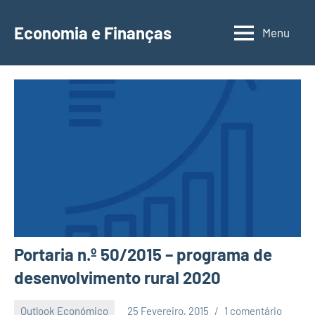
Saltar
para
Economia e Finanças
Menu
Depósitos
o
a
conteúdo
Prazo,
IRS,
Finanças
Pessoais,
Calendários
Portaria n.º 50/2015 – programa de
desenvolvimento rural 2020
Outlook Económico
25 Fevereiro, 2015
1 comentário