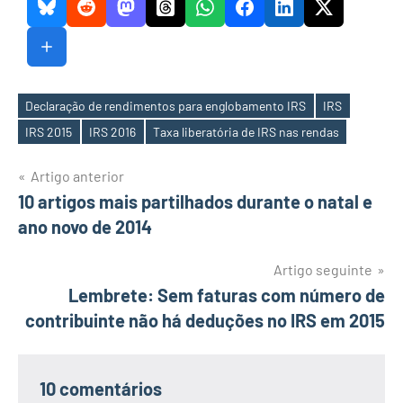
Declaração de rendimentos para englobamento IRS
IRS
Etiquetas
IRS 2015
IRS 2016
Taxa liberatória de IRS nas rendas
Navegação
Artigo anterior
10 artigos mais partilhados durante o natal e
de
ano novo de 2014
artigos
Artigo seguinte
Lembrete: Sem faturas com número de
contribuinte não há deduções no IRS em 2015
10 comentários