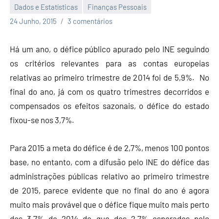
Dados e Estatísticas
Finanças Pessoais
Economia
24 Junho, 2015
3 comentários
e
Finanças
Há um ano, o défice público apurado pelo INE seguindo
os critérios relevantes para as contas europeias
relativas ao primeiro trimestre de 2014 foi de 5,9%. No
final do ano, já com os quatro trimestres decorridos e
compensados os efeitos sazonais, o défice do estado
fixou-se nos 3,7%.
Para 2015 a meta do défice é de 2,7%, menos 100 pontos
base, no entanto, com a difusão pelo INE do défice das
administrações públicas relativo ao primeiro trimestre
de 2015, parece evidente que no final do ano é agora
muito mais provável que o défice fique muito mais perto
dos 3,7% de 2014 do que dos 2,7% esperados pelo