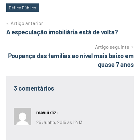
Défice Público
Etiquetas
Navegação
Artigo anterior
A especulação imobiliária está de volta?
de
artigos
Artigo seguinte
Poupança das famílias ao nível mais baixo em
quase 7 anos
3 comentários
maviii
diz:
25 Junho, 2015 às 12:13