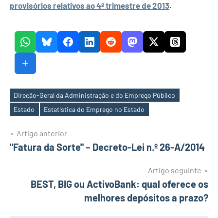
provisórios relativos ao 4º trimestre de 2013
.
Direção-Geral da Administração e do Emprego Público
Etiquetas
Estado
Estatística do Emprego no Estado
Navegação
Artigo anterior
"Fatura da Sorte" – Decreto-Lei n.º 26-A/2014
de
artigos
Artigo seguinte
BEST, BIG ou ActivoBank: qual oferece os
melhores depósitos a prazo?