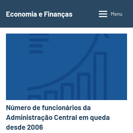
Saltar
para
Economia e Finanças
Menu
Depósitos
o
a
conteúdo
Prazo,
IRS,
Finanças
Pessoais,
Calendários
Número de funcionários da
Administração Central em queda
desde 2006