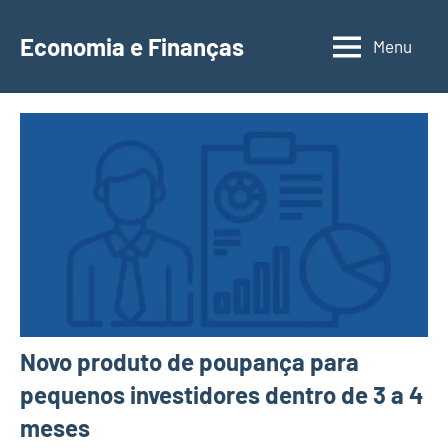
Saltar
para
Economia e Finanças
Menu
Depósitos
o
a
conteúdo
Prazo,
IRS,
Finanças
Pessoais,
Calendários
Novo produto de poupança para
pequenos investidores dentro de 3 a 4
meses