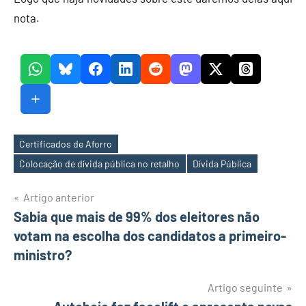
nota.
Certificados de Aforro
Etiquetas
Colocação de dívida pública no retalho
Dívida Pública
Navegação
Artigo anterior
Sabia que mais de 99% dos eleitores não
de
votam na escolha dos candidatos a primeiro-
artigos
ministro?
Artigo seguinte