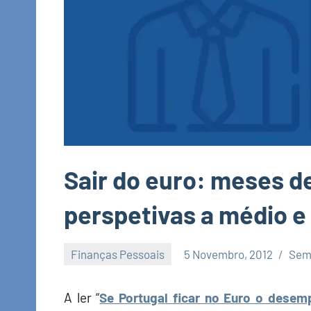
Sair do euro: meses d
perspetivas a médio e
Finanças Pessoais
5 Novembro, 2012
Sem
Economia
e
A ler “
Se Portugal ficar no Euro o desem
Finanças