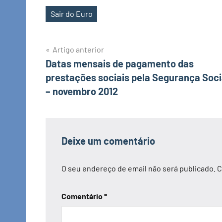
Sair do Euro
Etiquetas
Navegação
Artigo anterior
Datas mensais de pagamento das
de
prestações sociais pela Segurança Soci
artigos
– novembro 2012
Deixe um comentário
O seu endereço de email não será publicado.
C
Comentário
*