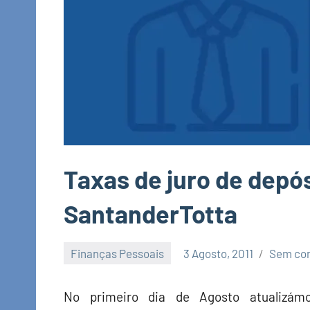
Taxas de juro de depós
SantanderTotta
Finanças Pessoais
3 Agosto, 2011
Sem co
Economia
e
No primeiro dia de Agosto atualizámo
Finanças