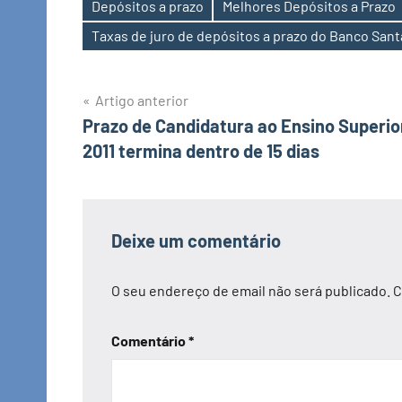
Depósitos a prazo
Melhores Depósitos a Prazo
Etiquetas
Taxas de juro de depósitos a prazo do Banco Sant
Navegação
Artigo anterior
Prazo de Candidatura ao Ensino Superio
de
2011 termina dentro de 15 dias
artigos
Deixe um comentário
O seu endereço de email não será publicado.
C
Comentário
*