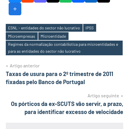
ESNL - entidades do sector não lucrativo
IPSS
Microempresas
Microentidade
Etiquetas
Regimes da normalização contabilística para microentidades e
para as entidades do sector não lucrativo
Navegação
Artigo anterior
Taxas de usura para o 2º trimestre de 2011
de
fixadas pelo Banco de Portugal
artigos
Artigo seguinte
Os pórticos da ex-SCUTS vão servir, a prazo,
para identificar excesso de velocidade