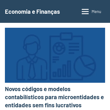
Saltar
para
Economia e Finanças
Menu
Depósitos
o
a
conteúdo
Prazo,
IRS,
Finanças
Pessoais,
Calendários
Novos códigos e modelos
contabilísticos para microentidades e
entidades sem fins lucrativos