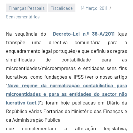
Finanças Pessoais
Fiscalidade
14 Março, 2011
Economia
Sem comentários
e
Finanças
Na sequência do
Decreto-Lei n.º 36-A/2011
(que
transpõe uma directiva comunitária para o
enquadramento legal português) e que definiu as regras
simplificadas de contabilidade para as
microentidades/microempresas e entidades sens fins
lucrativos, como fundações e IPSS (ver o nosso artigo
“
Novo regime da normalização contabilística para
microentidades e para as entidades do sector não
lucrativo (act.)
“), foram hoje publicadas em Diário da
República várias Portarias do Ministério das Finanças e
da Administração Pública
que complementam a alteração legislativa,