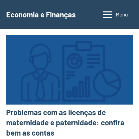
Saltar
para
Economia e Finanças
Menu
Depósitos
o
a
conteúdo
Prazo,
IRS,
Finanças
Pessoais,
Calendários
Problemas com as licenças de
maternidade e paternidade: confira
bem as contas