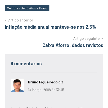
Melhores Depósitos a Prazo
Etiquetas
Navegação
Artigo anterior
Inflação média anual manteve-se nos 2,5%
de
artigos
Artigo seguinte
Caixa Aforro: dados revistos
6 comentários
Bruno Figueiredo
diz:
14 Março, 2008 às 13:45