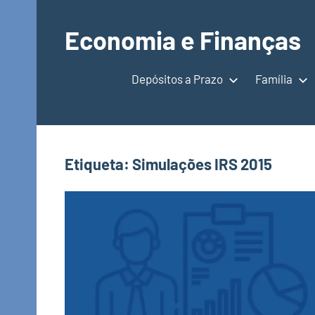
Saltar
para
Economia e Finanças
o
Depósitos
conteúdo
a
Depósitos a Prazo
Família
Prazo,
IRS,
Finanças
Pessoais,
Etiqueta:
Simulações IRS 2015
Calendários