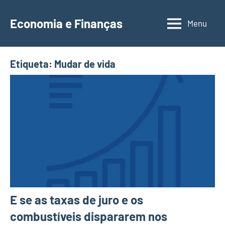
Saltar
para
Economia e Finanças
Menu
Depósitos
o
a
conteúdo
Prazo,
Etiqueta:
Mudar de vida
IRS,
Finanças
Pessoais,
Calendários
E se as taxas de juro e os
combustíveis dispararem nos