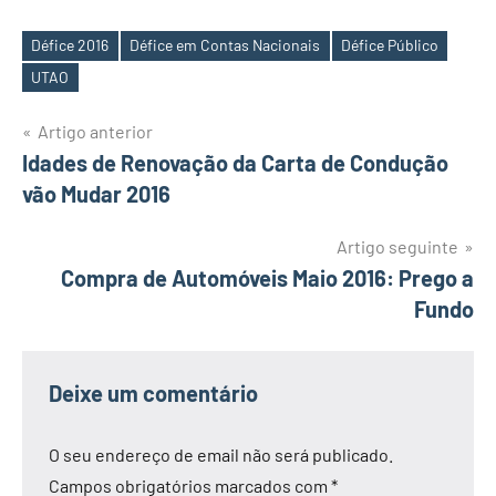
Défice 2016
Défice em Contas Nacionais
Défice Público
Etiquetas
UTAO
Navegação
Artigo anterior
Idades de Renovação da Carta de Condução
de
vão Mudar 2016
artigos
Artigo seguinte
Compra de Automóveis Maio 2016: Prego a
Fundo
Deixe um comentário
O seu endereço de email não será publicado.
Campos obrigatórios marcados com
*