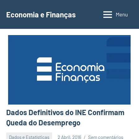
Saltar
para
Economia e Finanças
Menu
Depósitos
o
a
conteúdo
Prazo,
IRS,
Finanças
Pessoais,
Calendários
Dados Definitivos do INE Confirmam
Queda do Desemprego
Dados e Estatísticas
2 Abril, 2016
Sem comentários