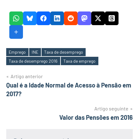
Emprego
INE
Taxa de desemprego
Etiquetas
Taxa de desemprego 2016
Taxa de emprego
Navegação
Artigo anterior
Qual é a Idade Normal de Acesso à Pensão em
de
2017?
artigos
Artigo seguinte
Valor das Pensões em 2016