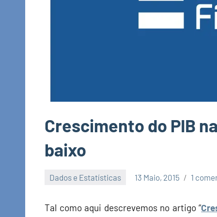
Crescimento do PIB n
baixo
Dados e Estatísticas
13 Maio, 2015
1 come
Economia
e
Tal como aqui descrevemos no artigo “
Cre
Finanças