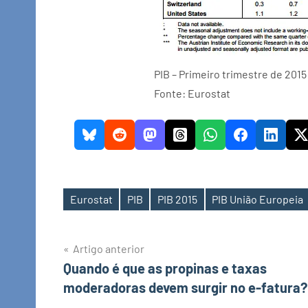
PIB – Primeiro trimestre de 2015
Fonte: Eurostat
Eurostat
PIB
PIB 2015
PIB União Europeia
Etiquetas
Navegação
Artigo anterior
Quando é que as propinas e taxas
de
moderadoras devem surgir no e-fatura?
artigos