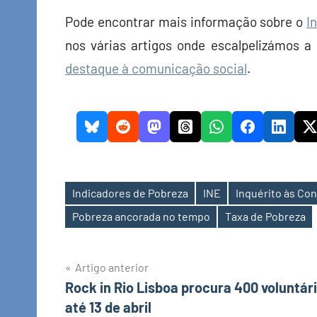
Pode encontrar mais informação sobre o
I
nos várias artigos onde escalpelizámos a
destaque à comunicação social
.
Indicadores de Pobreza
INE
Inquérito às Co
Etiquetas
Pobreza ancorada no tempo
Taxa de Pobreza
Navegação
Artigo anterior
Rock in Rio Lisboa procura 400 voluntár
de
até 13 de abril