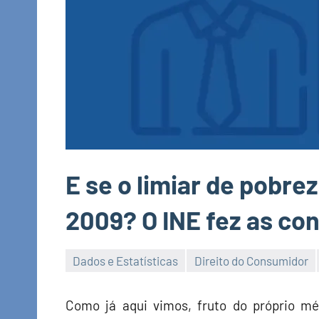
E se o limiar de pobre
2009? O INE fez as co
Dados e Estatísticas
Direito do Consumidor
Economia
e
Como já aqui vimos, fruto do próprio mé
Finanças