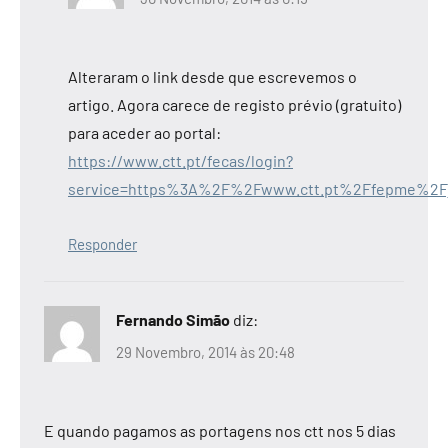
Alteraram o link desde que escrevemos o
artigo. Agora carece de registo prévio (gratuito)
para aceder ao portal:
https://www.ctt.pt/fecas/login?
service=https%3A%2F%2Fwww.ctt.pt%2Ffepme%2Fj_s
Responder
Fernando Simão
diz:
29 Novembro, 2014 às 20:48
E quando pagamos as portagens nos ctt nos 5 dias