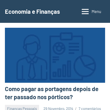
Saltar
para
Economia e Finanças
Menu
Depósitos
o
a
conteúdo
Prazo,
IRS,
Finanças
Pessoais,
Calendários
Como pagar as portagens depois de
ter passado nos pórticos?
Finanças Pessoais
29 Novembro, 2014
7 comentários