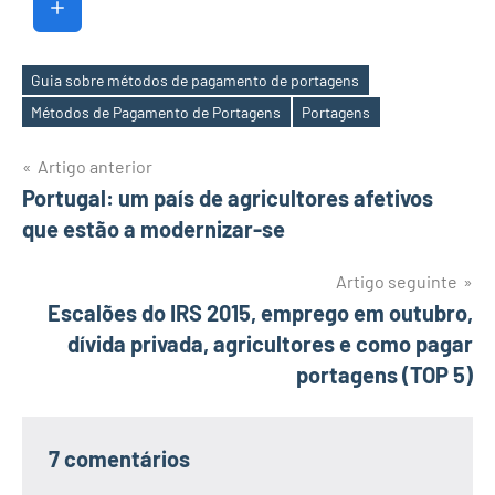
Guia sobre métodos de pagamento de portagens
Etiquetas
Métodos de Pagamento de Portagens
Portagens
Navegação
Artigo anterior
Portugal: um país de agricultores afetivos
de
que estão a modernizar-se
artigos
Artigo seguinte
Escalões do IRS 2015, emprego em outubro,
dívida privada, agricultores e como pagar
portagens (TOP 5)
7 comentários