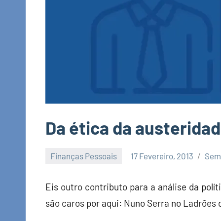
Da ética da austerida
Finanças Pessoais
17 Fevereiro, 2013
Sem
Economia
e
Eis outro contributo para a análise da pol
Finanças
são caros por aqui: Nuno Serra no Ladrões d