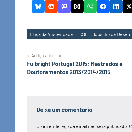
Ética da Austeridade
RSI
Subsídio de Dese
Etiquetas
Navegação
Artigo anterior
Fulbright Portugal 2015: Mestrados e
de
Doutoramentos 2013/2014/2015
artigos
Deixe um comentário
O seu endereço de email não será publicado.
C