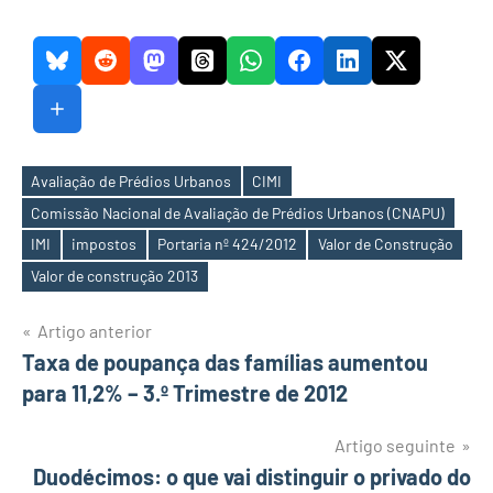
Avaliação de Prédios Urbanos
CIMI
Comissão Nacional de Avaliação de Prédios Urbanos (CNAPU)
Etiquetas
IMI
impostos
Portaria nº 424/2012
Valor de Construção
Valor de construção 2013
Navegação
Artigo anterior
Taxa de poupança das famílias aumentou
de
para 11,2% – 3.º Trimestre de 2012
artigos
Artigo seguinte
Duodécimos: o que vai distinguir o privado do