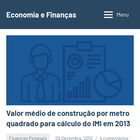
Saltar
para
Economia e Finanças
Menu
Depósitos
o
a
conteúdo
Prazo,
IRS,
Finanças
Pessoais,
Calendários
Valor médio de construção por metro
quadrado para cálculo do IMI em 2013
Finanças Pessoais
29 Dezembro, 2012
4 comentários