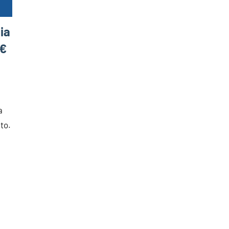
ia
0€
a
to.