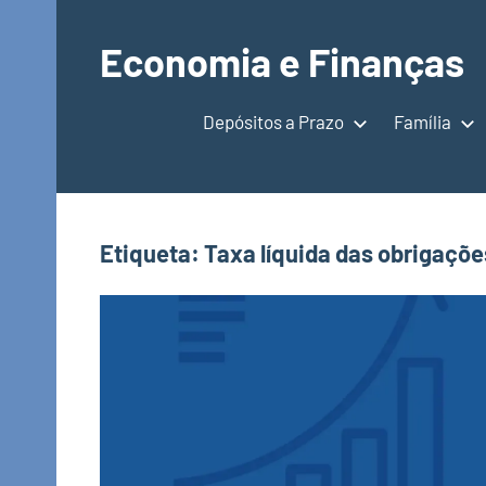
Saltar
para
Economia e Finanças
o
Depósitos
conteúdo
a
Depósitos a Prazo
Família
Prazo,
IRS,
Finanças
Pessoais,
Etiqueta:
Taxa líquida das obrigaçõe
Calendários