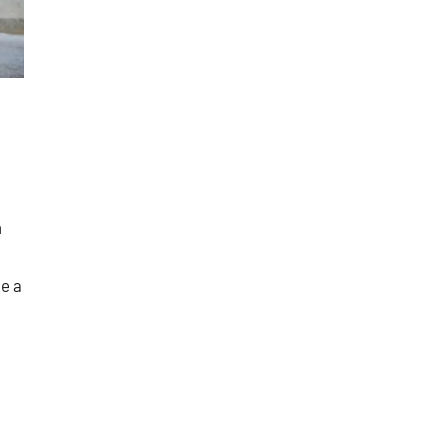
m
e a