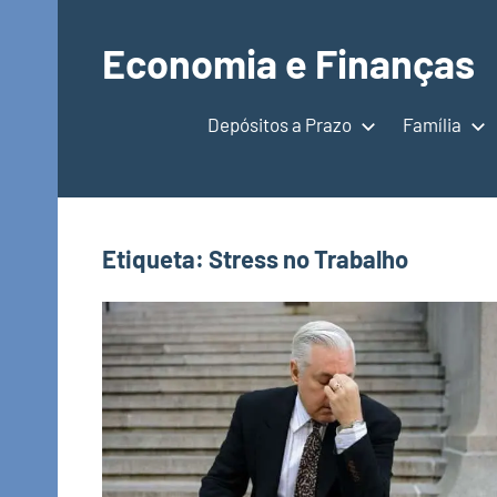
Saltar
para
Economia e Finanças
o
Depósitos
conteúdo
a
Depósitos a Prazo
Família
Prazo,
IRS,
Finanças
Pessoais,
Etiqueta:
Stress no Trabalho
Calendários